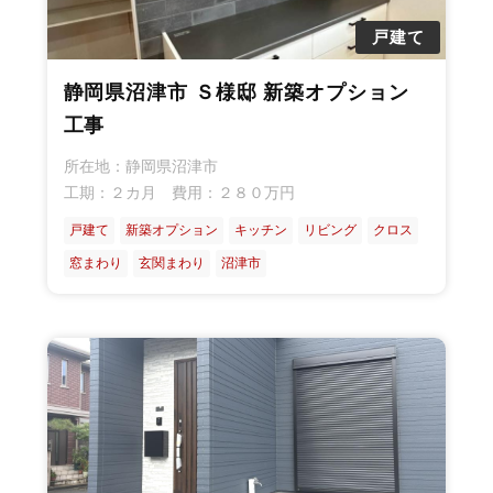
ン
グ
り
わ
ェ
ペ
ン
ニ
戸建て
り
ン
ー
ス
ー
ス
ス
ペ
静岡県沼津市 Ｓ様邸 新築オプション
ー
工事
ス
所在地：静岡県沼津市
工期：２カ月 費用：２８０万円
戸建て
新築オプション
キッチン
リビング
クロス
窓まわり
玄関まわり
沼津市