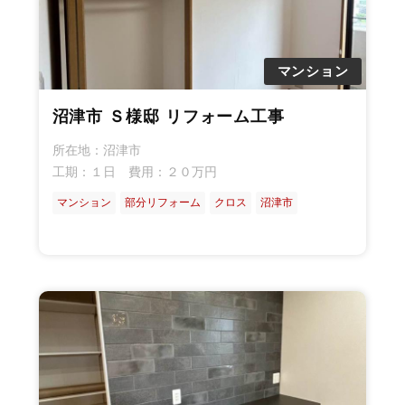
マンション
沼津市 Ｓ様邸 リフォーム工事
所在地：沼津市
工期：１日 費用：２０万円
マンション
部分リフォーム
クロス
沼津市
キ
浴
リ
給
窓
玄
門
カ
ガ
バ
外
ク
ッ
室
ビ
湯
ま
関
塀
ー
ー
ル
壁
ロ
チ
ン
器
わ
ま
フ
ス
デ
コ
ス