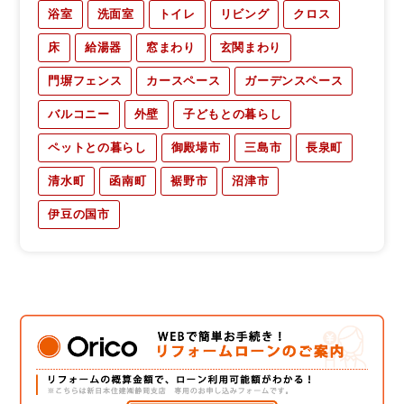
浴室
洗面室
トイレ
リビング
クロス
床
給湯器
窓まわり
玄関まわり
門塀フェンス
カースペース
ガーデンスペース
バルコニー
外壁
子どもとの暮らし
ペットとの暮らし
御殿場市
三島市
長泉町
清水町
函南町
裾野市
沼津市
伊豆の国市