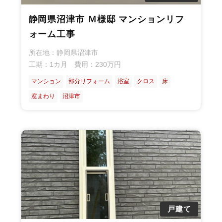
静岡県沼津市 Ｍ様邸 マンションリフ
ォーム工事
所在地：静岡県沼津市
工期：1カ月 費用：230万円
マンション
部分リフォーム
浴室
クロス
床
窓まわり
沼津市
戸建て