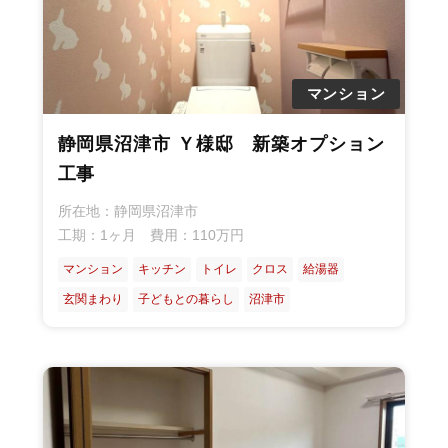
マンション
静岡県沼津市 Ｙ様邸 新築オプション
戸
マ
新
部
工事
建
ン
築
分
所在地：静岡県沼津市
て
シ
オ
リ
工期：1ヶ月 費用：110万円
ョ
プ
フ
マンション
キッチン
トイレ
クロス
給湯器
ン
シ
ォ
玄関まわり
子どもとの暮らし
沼津市
ョ
ー
ン
ム