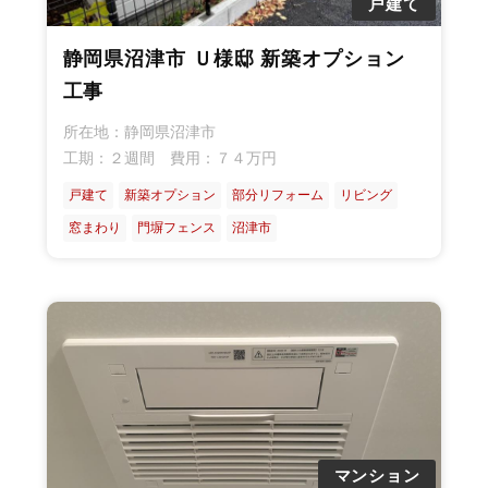
戸建て
静岡県沼津市 Ｕ様邸 新築オプション
工事
所在地：静岡県沼津市
工期：２週間 費用：７４万円
戸建て
新築オプション
部分リフォーム
リビング
窓まわり
門塀フェンス
沼津市
マンション