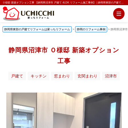
Ｏ様邸 新築オプション工事 【静岡県沼津市 戸建て 4LDK リフォーム施工事例】 | 静岡県東部の戸建てリフォーム（外構・水廻り）は家っちリフォーム
静岡県東部の戸建てリフォームは家っちリフォーム
>
静岡のリフォーム事例
>
静岡県沼津市
静岡県沼津市 Ｏ様邸 新築オプション
工事
戸建て
キッチン
窓まわり
玄関まわり
沼津市