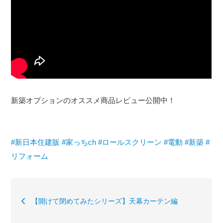
新築オプションのオススメ商品レビュー公開中！
#新日本住建販
#家っちch
#ロールスクリーン
#電動
#新築
#
リフォーム
【開けて閉めてみたシリーズ】天幕カーテン編